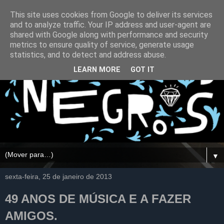
This site uses cookies from Google to deliver its services
and to analyze traffic. Your IP address and user-agent are
shared with Google along with performance and security
metrics to ensure quality of service, generate usage
statistics, and to detect and address abuse.
LEARN MORE
GOT IT
▼
sexta-feira, 25 de janeiro de 2013
49 ANOS DE MÚSICA E A FAZER
AMIGOS.