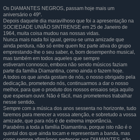
Os DIAMANTES NEGROS, passam hoje mais um
aniversário o 49º.
Depois daquele dia maravilhoso que foi a apresentação na
SOCIEDADE UNIÃO SINTRENSE em 25 de Janeiro de
1964, muita coisa mudou nas nossas vidas.
Nunca mais nada foi igual, gerou-se uma amizade que
ainda perdura, não só entre quem fez parte ativa do grupo
emprestando-lhe o seu saber, e, bom desempenho musical,
mas também em todos aqueles que sempre
estiveram connosco, embora não sendo músicos faziam
parte da família Diamantina, como ainda o fazem hoje.
A todos os que ainda gostam de nós, o nosso obrigado pela
dedicação, prometendo nós, continuarmos a dar o nosso
melhor, para que o produto dos nossos ensaios seja aquilo
que esperam ouvir. Não é fácil, mas prometemos trabalhar
nesse sentido.
Sempre com a música dos anos sessenta no horizonte, tudo
faremos para merecer a vossa atenção, e sobretudo a vossa
amizade, que para nós é de extrema importância.
Parabéns a toda a família Diamantina, porque isto não é o
quintal dos que ainda tocam e representam a banda, mas
como sempre afirmámos pertencer aos DIAMANTES, não