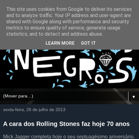
This site uses cookies from Google to deliver its services
and to analyze traffic. Your IP address and user-agent are
shared with Google along with performance and security
metrics to ensure quality of service, generate usage
statistics, and to detect and address abuse.
LEARN MORE
GOT IT
▼
sexta-feira, 26 de julho de 2013
A cara dos Rolling Stones faz hoje 70 anos
Mick Jagger completa hoje o seu septuagésimo aniversário.