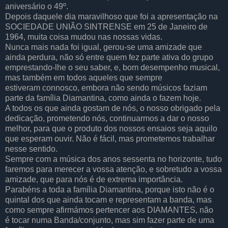
aniversário o 49º.
Depois daquele dia maravilhoso que foi a apresentação na
SOCIEDADE UNIÃO SINTRENSE em 25 de Janeiro de
1964, muita coisa mudou nas nossas vidas.
Nunca mais nada foi igual, gerou-se uma amizade que
ainda perdura, não só entre quem fez parte ativa do grupo
emprestando-lhe o seu saber, e, bom desempenho musical,
mas também em todos aqueles que sempre
estiveram connosco, embora não sendo músicos faziam
parte da família Diamantina, como ainda o fazem hoje.
A todos os que ainda gostam de nós, o nosso obrigado pela
dedicação, prometendo nós, continuarmos a dar o nosso
melhor, para que o produto dos nossos ensaios seja aquilo
que esperam ouvir. Não é fácil, mas prometemos trabalhar
nesse sentido.
Sempre com a música dos anos sessenta no horizonte, tudo
faremos para merecer a vossa atenção, e sobretudo a vossa
amizade, que para nós é de extrema importância.
Parabéns a toda a família Diamantina, porque isto não é o
quintal dos que ainda tocam e representam a banda, mas
como sempre afirmámos pertencer aos DIAMANTES, não
é tocar numa Banda/conjunto, mas sim fazer parte de uma