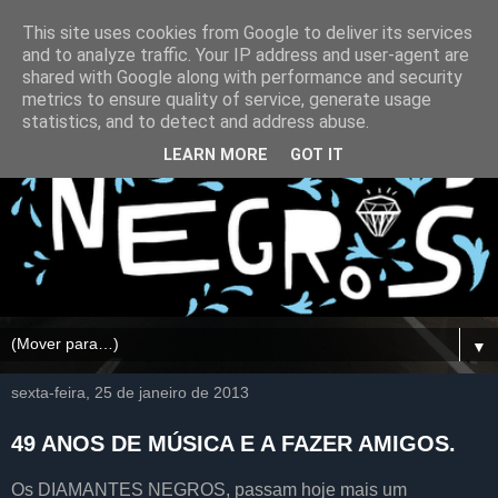
This site uses cookies from Google to deliver its services
and to analyze traffic. Your IP address and user-agent are
shared with Google along with performance and security
metrics to ensure quality of service, generate usage
statistics, and to detect and address abuse.
LEARN MORE
GOT IT
▼
sexta-feira, 25 de janeiro de 2013
49 ANOS DE MÚSICA E A FAZER AMIGOS.
Os DIAMANTES NEGROS, passam hoje mais um