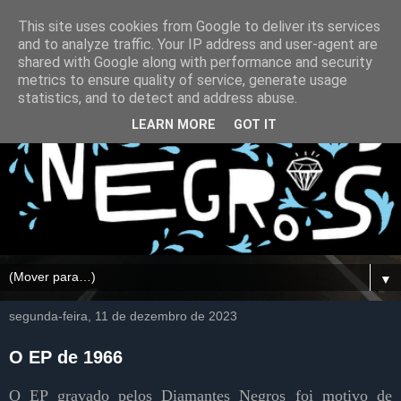
This site uses cookies from Google to deliver its services
and to analyze traffic. Your IP address and user-agent are
shared with Google along with performance and security
metrics to ensure quality of service, generate usage
statistics, and to detect and address abuse.
LEARN MORE
GOT IT
▼
segunda-feira, 11 de dezembro de 2023
O EP de 1966
O EP gravado pelos Diamantes Negros foi motivo de