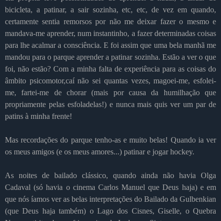
bicicleta, a patinar, a sair sozinha, etc, etc, de vez em quando,
certamente sentia remorsos por não me deixar fazer o mesmo e
mandava-me aprender, num instantinho, a fazer determinadas coisas
para lhe acalmar a consciência. E foi assim que uma bela manhã me
mandou para o parque aprender a patinar sozinha. Estão a ver o que
foi, não estão? Com a minha falta de experiência para as coisas do
âmbito psicomotor,caí não sei quantas vezes, magoei-me, esfolei-
me, fartei-me de chorar (mais por causa da humilhação que
propriamente pelas esfoladelas!) e nunca mais quis ver um par de
patins à minha frente!
Mas recordações do parque tenho-as e muito belas! Quando ia ver
os meus amigos (e os meus amores...) patinar e jogar hockey.
As noites de bailado clássico, quando ainda não havia Olga
Cadaval (só havia o cinema Carlos Manuel que Deus haja) e em
que nós íamos ver as belas interpretações do Bailado da Gulbenkian
(que Deus haja também) o Lago dos Cisnes, Giselle, o Quebra