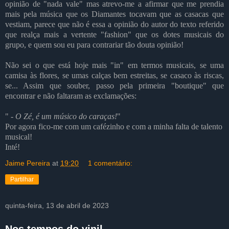
opinião de "nada vale" mas atrevo-me a afirmar que me prendia
mais pela música que os Diamantes tocavam que as casacas que
vestiam, parece que não é essa a opinião do autor do texto referido
que realça mais a vertente "fashion" que os dotes musicais do
grupo, e quem sou eu para contrariar tão douta opinião!
Não sei o que está hoje mais "in" em termos musicais, se uma
camisa às flores, se umas calças bem estreitas, se casaco às riscas,
se... Assim que souber, passo pela primeira "boutique" que
encontrar e não faltaram as exclamações:
"
- O Zé, é um músico do caraças!
"
Por agora fico-me com um cafézinho e com a minha falta de talento
musical!
Inté!
Jaime Pereira
at
19:20
1 comentário:
Partilhar
quinta-feira, 13 de abril de 2023
Nos tempos do vinil