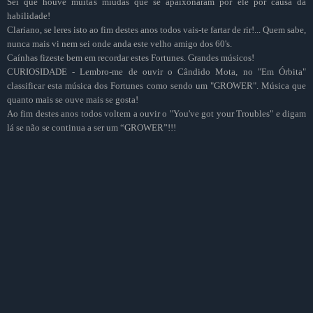
Sei que houve muitas miúdas que se apaixonaram por ele por causa da
habilidade!
Clariano, se leres isto ao fim destes anos todos vais-te fartar de rir!... Quem sabe,
nunca mais vi nem sei onde anda este velho amigo dos 60's.
Caínhas fizeste bem em recordar estes Fortunes. Grandes músicos!
CURIOSIDADE - Lembro-me de ouvir o Cândido Mota, no "Em Órbita"
classificar esta música dos Fortunes como sendo um "GROWER". Música que
quanto mais se ouve mais se gosta!
Ao fim destes anos todos voltem a ouvir o "You've got your Troubles" e digam
lá se não se continua a ser um “GROWER”!!!