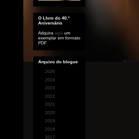
O LIvro do 40.º
Aniversário
Adquira
aqui
um
exemplar em formato
PDF
Arquivo do blogue
►
2026
(1)
►
2024
(2)
►
2023
(14)
►
2022
(1)
►
2021
(1)
►
2020
(6)
►
2019
(1)
►
2018
(2)
▼
2017
(5)