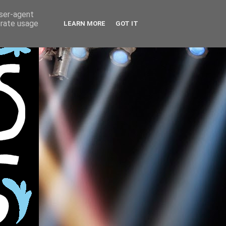
user-agent
erate usage
LEARN MORE
GOT IT