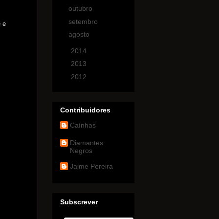
outubro
(1)
setembro
(1)
 e
agosto
(3)
►
2014
(4)
►
2013
(7)
►
2012
(4)
Contribuidores
Caínhas
Diamantes
Negros
Jaime Pereira
Subscrever