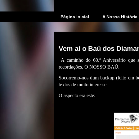
Página inicial
A Nossa História
sexta-feira, 3 de março de 2023
Vem aí o Baú dos Diaman
A caminho do 60.º Aniversário que 
recordações, O NOSSO BAÚ.
Socorremo-nos dum backup (feito em boa
textos de muito interesse.
O aspecto era este: