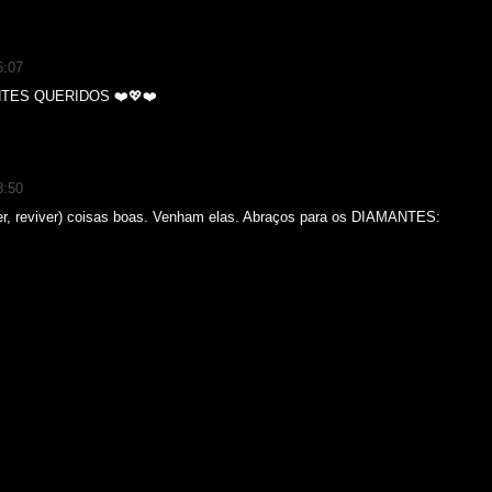
6:07
MANTES QUERIDOS ❤️💖❤️
8:50
ver, reviver) coisas boas. Venham elas. Abraços para os DIAMANTES: