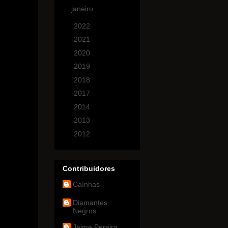
janeiro
(2)
►
2022
(1)
►
2021
(1)
►
2020
(6)
►
2019
(1)
►
2018
(2)
►
2017
(5)
►
2014
(4)
►
2013
(7)
►
2012
(4)
Contribuidores
Caínhas
Diamantes
Negros
Jaime Pereira