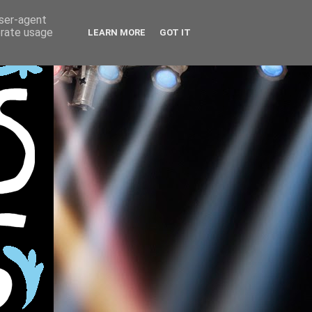
user-agent
erate usage
LEARN MORE
GOT IT