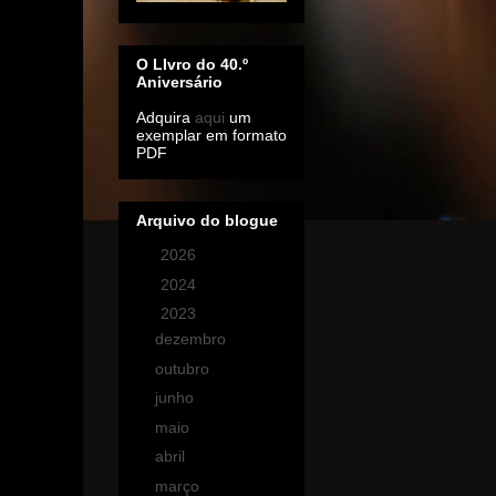
O LIvro do 40.º
Aniversário
Adquira
aqui
um
exemplar em formato
PDF
Arquivo do blogue
►
2026
(1)
►
2024
(2)
▼
2023
(14)
dezembro
(1)
outubro
(1)
junho
(1)
maio
(2)
abril
(1)
março
(6)