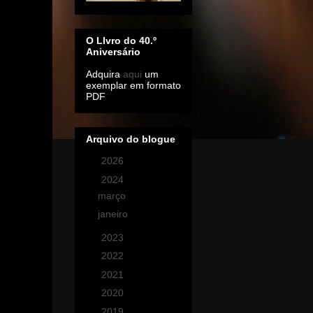
O LIvro do 40.º
Aniversário
Adquira
aqui
um
exemplar em formato
PDF
Arquivo do blogue
►
2026
(1)
▼
2024
(2)
março
(1)
janeiro
(1)
►
2023
(14)
►
2022
(1)
►
2021
(1)
►
2020
(6)
►
2019
(1)