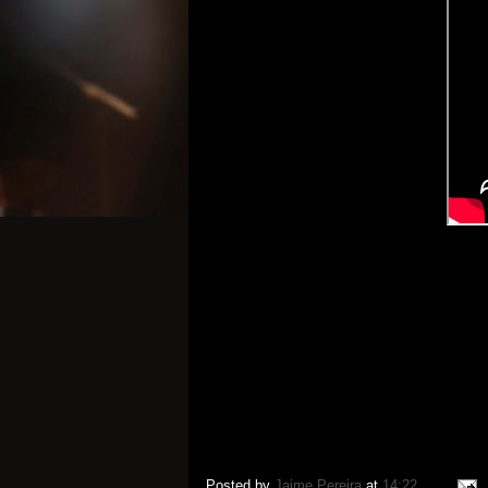
Posted by
Jaime Pereira
at
14:22