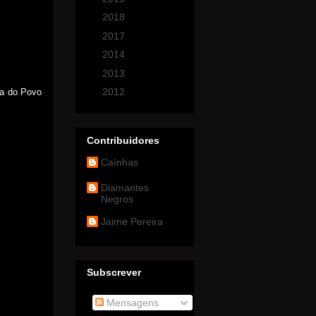
►
2018
(2)
►
2017
(5)
►
2014
(4)
►
2013
(7)
►
2012
(4)
a do Povo
Contribuidores
Caínhas
Diamantes
Negros
Jaime Pereira
Subscrever
Mensagens