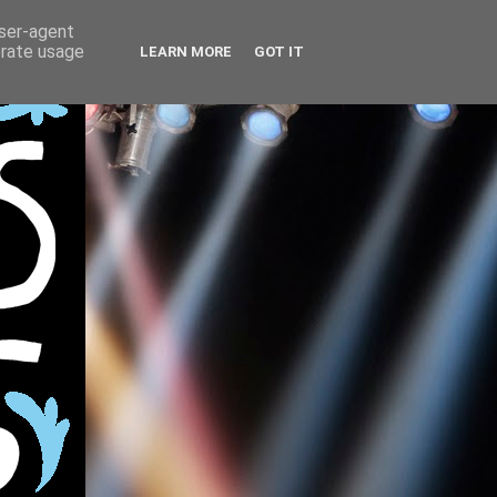
user-agent
erate usage
LEARN MORE
GOT IT