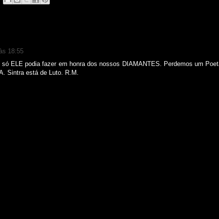
 às 18:55
e só ELE podia fazer em honra dos nossos DIAMANTES. Perdemos um Poet
. Sintra está de Luto. R.M.