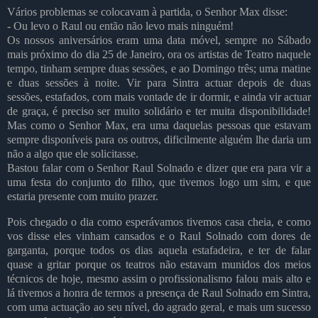
Vários problemas se colocavam à partida, o Senhor Max disse:
- Ou levo o Raul ou então não levo mais ninguém!
Os nossos aniversários eram uma data móvel, sempre no Sábado
mais próximo do dia 25 de Janeiro, ora os artistas de Teatro naquele
tempo, tinham sempre duas sessões, e ao Domingo três; uma matine
e duas sessões à noite. Vir para Sintra actuar depois de duas
sessões, estafados, com mais vontade de ir dormir, e ainda vir actuar
de graça, é preciso ser muito solidário e ter muita disponibilidade!
Mas como o Senhor Max, era uma daquelas pessoas que estavam
sempre disponíveis para os outros, dificilmente alguém lhe daria um
não a algo que ele solicitasse.
Bastou falar com o Senhor Raul Solnado e dizer que era para vir a
uma festa do conjunto do filho, que tivemos logo um sim, e que
estaria presente com muito prazer.
Pois chegado o dia como esperávamos tivemos casa cheia, e como
vos disse eles vinham cansados e o Raul Solnado com dores de
garganta, porque todos os dias aquela estafadeira, e ter de falar
quase a gritar porque os teatros não estavam munidos dos meios
técnicos de hoje, mesmo assim o profissionalismo falou mais alto e
lá tivemos a honra de termos a presença de Raul Solnado em Sintra,
com uma actuação ao seu nível, do agrado geral, e mais um sucesso