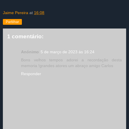
Jaime Pereira
at
16:08
Partilhar
1 comentário:
Anónimo
5 de março de 2023 às 16:24
Bons velhos tempos adorei a recordação desta
memoria !grandes atores um abraço amigo Carlos
Responder