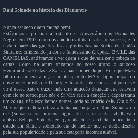
Raul Solnado na história dos Diamantes
Nunca esqueço quem me faz bem!
Estávamos a preparar a festa do 3º Aniversário dos Diamantes
Negros em 1967, como os anteriores tinham sido um sucesso, e já
faziam parte das grandes festas produzidas na Sociedade União
Sintrense, ombreando já com o famosíssimo (à época) BAILE das
CAMÉLIAS, andávamos a ver quem é que deveria ser o cabeça de
cartaz. Como na altura tínhamos no nosso grupo o saudoso
Henrique José Freitas de Sousa, mais conhecido por Henrique Max,
filho do também amigo e muito querido MAX, figura ímpar do
nosso meio artístico, o Henrique ficou de falar com o pai para este
vir à nossa festa e trazer mais uma atracção daquelas que estavam
com ele no teatro, para nós o Sr Max seria a atracção e depois traria
um colega, não escolhemos nomes, seria ao critério dele. Ora o Sr.
Max naquela altura estava a trabalhar, ou para o Raul Solnado ou
ele (Solnado) era primeira figura do Teatro onde trabalhavam
ambos. Sei que Solnado era garantia de casa cheia, nunca tinha
estado em Sintra e sobretudo era do melhor que se podia desejar
pela sua popularidade e pela sua categoria incomensurável.