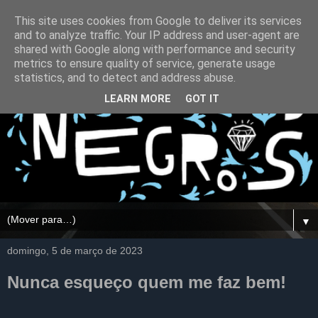
This site uses cookies from Google to deliver its services
and to analyze traffic. Your IP address and user-agent are
shared with Google along with performance and security
metrics to ensure quality of service, generate usage
statistics, and to detect and address abuse.
LEARN MORE
GOT IT
▼
domingo, 5 de março de 2023
Nunca esqueço quem me faz bem!